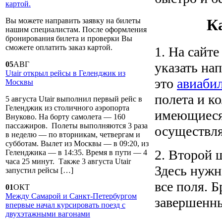
картой.
К
Вы можете направить заявку на билеты
нашим специалистам. После оформления
бронирования билета и проверки Вы
сможете оплатить заказ картой.
1. На сайт
указать на
05
АВГ
Utair открыл рейсы в Геленджик из
это
авиаби
Москвы
полета и к
5 августа Utair выполнил первый рейс в
Геленджик из столичного аэропорта
имеющиеся 
Внуково. На борту самолета — 160
пассажиров. Полеты выполняются 3 раза
осуществл
в неделю — по вторникам, четвергам и
субботам. Вылет из Москвы — в 09:20, из
2. Второй 
Геленджика — в 14:35. Время в пути — 4
часа 25 минут. Также 3 августа Utair
Здесь нужн
запустил рейсы […]
все поля. 
01
ОКТ
Между Самарой и Санкт-Петербургом
завершенны
впервые начал курсировать поезд с
двухэтажными вагонами