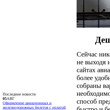
Деш
Сейчас ник
не выходя 
сайтах ави
более удобн
собраны ва
необходимо
Последние
новости
05
АВГ
способ пре
Оформление авиационных и
быстро и б
железнодорожных билетов с оплатой