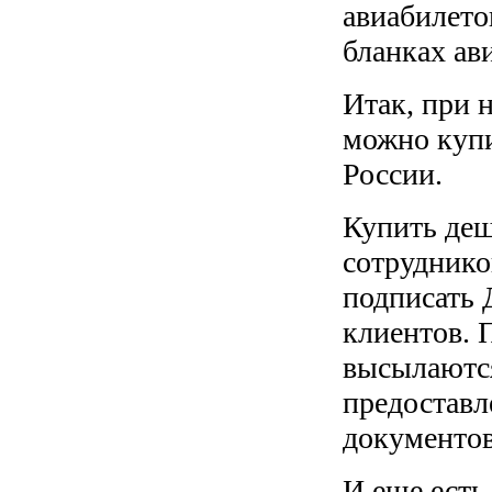
авиабилето
бланках ав
Итак, при 
можно купи
России.
Купить деш
сотруднико
подписать 
клиентов. 
высылаются
предоставл
документов
И еще есть