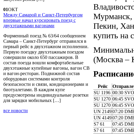
Владивосто
01
ОКТ
Мурманск, 
Между Самарой и Санкт-Петербургом
впервые начал курсировать поезд с
Пекин, Хан
двухэтажными вагонами
купить на 
Фирменный поезд № 63/64 сообщением
Самара – Санкт-Петербург отправился в
первый рейс в двухэтажном исполнении.
Минимальна
Первую поездку двухэтажным поездом
(Москва – К
совершили около 650 пассажиров. В
состав поезда вошли комфортабельные
двухэтажные купейные вагоны, вагон СВ
Расписани
и вагон-ресторан. Подвижной состав
оборудован системами контроля
безопасности и связи, кондиционерами и
Рейс
Отправле
биотуалетами. В каждом купе
SU 1196
00:30 SV
предусмотрены индивидуальные розетки
SU 1270
06:45 SV
для зарядки мобильных […]
SU 1270
06:45 SV
все новости
UN 2149
07:20 DM
UN 4149
07:20 DM
S7 61
07:45 DM
S7 61
07:45 DM