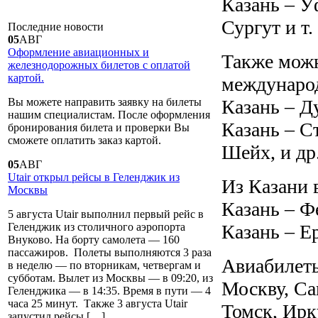
Казань – У
Сургут и т. 
Последние
новости
05
АВГ
Оформление авиационных и
Также можн
железнодорожных билетов с оплатой
картой.
международ
Казань – Д
Вы можете направить заявку на билеты
нашим специалистам. После оформления
Казань – С
бронирования билета и проверки Вы
сможете оплатить заказ картой.
Шейх, и др
05
АВГ
Utair открыл рейсы в Геленджик из
Из Казани 
Москвы
Казань – Ф
5 августа Utair выполнил первый рейс в
Казань – Ер
Геленджик из столичного аэропорта
Внуково. На борту самолета — 160
пассажиров. Полеты выполняются 3 раза
Авиабилеты
в неделю — по вторникам, четвергам и
субботам. Вылет из Москвы — в 09:20, из
Москву, Са
Геленджика — в 14:35. Время в пути — 4
часа 25 минут. Также 3 августа Utair
Томск, Ирк
запустил рейсы […]