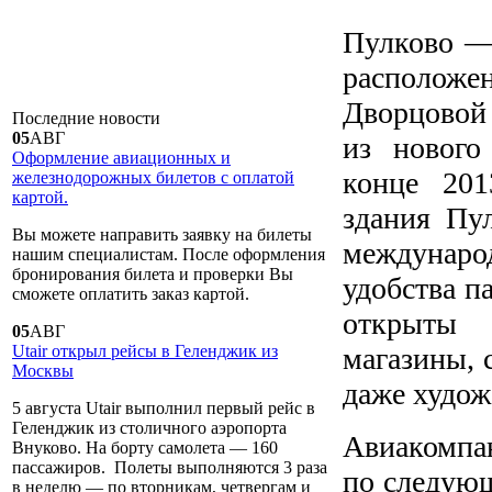
Пулково —
располож
Дворцовой
Последние
новости
05
АВГ
из нового
Оформление авиационных и
конце 201
железнодорожных билетов с оплатой
картой.
здания Пу
Вы можете направить заявку на билеты
междунаро
нашим специалистам. После оформления
бронирования билета и проверки Вы
удобства п
сможете оплатить заказ картой.
открыты 
05
АВГ
магазины, 
Utair открыл рейсы в Геленджик из
Москвы
даже худож
5 августа Utair выполнил первый рейс в
Геленджик из столичного аэропорта
Авиакомпа
Внуково. На борту самолета — 160
пассажиров. Полеты выполняются 3 раза
по следующ
в неделю — по вторникам, четвергам и