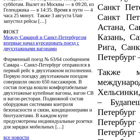
субботам. Вылет из Москвы — в 09:20, из
Санкт Пет
Геленджика — в 14:35. Время в пути — 4
Санкт Пет
часа 25 минут. Также 3 августа Utair
запустил рейсы […]
Астана, Са
01
ОКТ
Казань, Са
Между Самарой и Санкт-Петербургом
впервые начал курсировать поезд с
Рига, Сан
двухэтажными вагонами
Петербург 
Фирменный поезд № 63/64 сообщением
Самара – Санкт-Петербург отправился в
Также м
первый рейс в двухэтажном исполнении.
Первую поездку двухэтажным поездом
междунаро
совершили около 650 пассажиров. В
состав поезда вошли комфортабельные
Хельсинки,
двухэтажные купейные вагоны, вагон СВ
и вагон-ресторан. Подвижной состав
– Будапе
оборудован системами контроля
Петербург
безопасности и связи, кондиционерами и
биотуалетами. В каждом купе
Петербург 
предусмотрены индивидуальные розетки
для зарядки мобильных […]
Петербург 
все новости