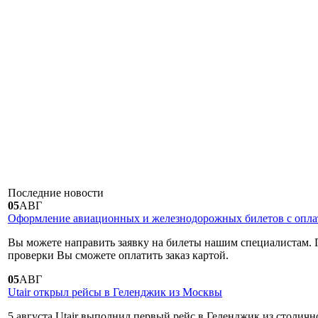
Последние
новости
05
АВГ
Оформление авиационных и железнодорожных билетов с оплат
Вы можете направить заявку на билеты нашим специалистам. 
проверки Вы сможете оплатить заказ картой.
05
АВГ
Utair открыл рейсы в Геленджик из Москвы
5 августа Utair выполнил первый рейс в Геленджик из столичн