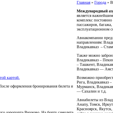
Главная
»
Города
»
В
Международный аэ
является важнейшим
комплекс постоянно 
пассажиров, багажа,
эксплуатационном с
Авиакомпании предл
направлениям: Влади
Владикавказ – Стам
Также можно заброн
Владикавказ – Пекин
– Ташкент, Владикав
Владикавказ — Амст
ой картой.
Возможно приобрести
Рига, Владикавказ –
После оформления бронирования билета и
Мурманск, Владикавк
— Сахалин и т.д.
Авиабилеты из Влади
Анапу, Томск, Иркут
Красноярск, Якутск,
ого аэропорта Внуково. На борту самолета