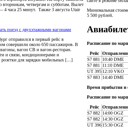
сайте в режиме онла
 вторникам, четвергам и субботам. Вылет
 4 часа 25 минут. Также 3 августа Utair
Минимальная стоимос
5 500 рублей.
Авиабиле
ать поезд с двухэтажными вагонами
ург отправился в первый рейс в
Расписание по мар
ом совершили около 650 пассажиров. В
вагоны, вагон СВ и вагон-ресторан.
Рейс
Отправлени
ти и связи, кондиционерами и
S7 881
10:40 DME
 розетки для зарядки мобильных […]
S7 881
11:10 DME
UT 395
12:10 VKO
S7 883
14:40 DME
Время прибытия 
Расписание по мар
Рейс
Отправлени
S7 882
14:00 OGZ
S7 882
14:30 OGZ
UT 396
15:30 OGZ