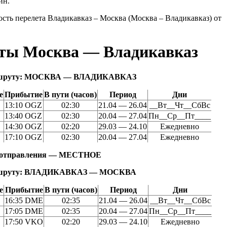
йн.
ть перелета Владикавказ – Москва (Москва – Владикавказ) от
ты Москва — Владикавказ
шруту:
МОСКВА — ВЛАДИКАВКАЗ
е
Прибытие
В пути (часов)
Период
Дни
13:10 OGZ
02:30
21.04 — 26.04
__Вт__Чт__СбВс
13:40 OGZ
02:30
20.04 — 27.04
Пн__Ср__Пт____
14:30 OGZ
02:20
29.03 — 24.10
Ежедневно
17:10 OGZ
02:30
20.04 — 27.04
Ежедневно
и отправления — МЕСТНОЕ
шруту:
ВЛАДИКАВКАЗ — МОСКВА
е
Прибытие
В пути (часов)
Период
Дни
16:35 DME
02:35
21.04 — 26.04
__Вт__Чт__СбВс
17:05 DME
02:35
20.04 — 27.04
Пн__Ср__Пт____
17:50 VKO
02:20
29.03 — 24.10
Ежедневно